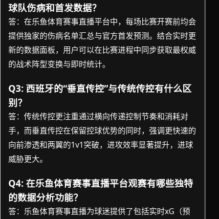
球队伤病和首发数据？
答：在乐鱼体育赛事直播平台中，每场比赛开赛前均会
提供独家的伤病名单汇总与官方首发预测。结合实时更
新的数据面板，用户可以在比赛进程中同步获取最权威
的战术阵型变换与即时统计。
Q3: 西班牙的“垂直传控”与传统传控有什么区
别？
答：传统传控更注重通过横向传递控制节奏和消耗对
手，而垂直传控在保留控球优势的同时，强调更快速的
向前渗透和两翼的1v1突破，进攻效率显著提升，进球
威胁更大。
Q4: 在乐鱼体育赛事直播平台观赛有哪些独特
的数据分析功能？
答：乐鱼体育赛事直播为球迷提供了包括实时xG（预