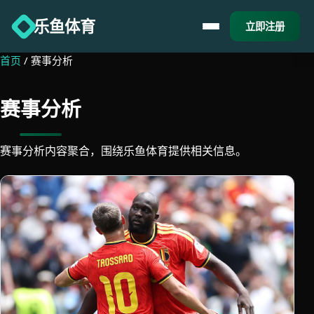
乐鱼体育
立即注册
跳
首页
/ 赛事分析
首页
到
正
赛事分析
关于我们
文
精彩赛事
赛事分析内容聚合，围绕乐鱼体育提供相关信息。
极速分析
常见问题
资讯中心