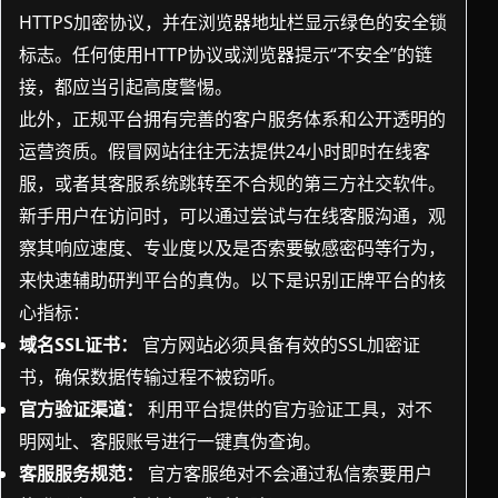
HTTPS加密协议，并在浏览器地址栏显示绿色的安全锁
标志。任何使用HTTP协议或浏览器提示“不安全”的链
接，都应当引起高度警惕。
此外，正规平台拥有完善的客户服务体系和公开透明的
运营资质。假冒网站往往无法提供24小时即时在线客
服，或者其客服系统跳转至不合规的第三方社交软件。
新手用户在访问时，可以通过尝试与在线客服沟通，观
察其响应速度、专业度以及是否索要敏感密码等行为，
来快速辅助研判平台的真伪。以下是识别正牌平台的核
心指标：
域名SSL证书：
官方网站必须具备有效的SSL加密证
书，确保数据传输过程不被窃听。
官方验证渠道：
利用平台提供的官方验证工具，对不
明网址、客服账号进行一键真伪查询。
客服服务规范：
官方客服绝对不会通过私信索要用户