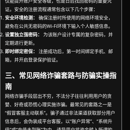
仅能提升账户安全等级，也是日后找回密码的重要凭
证。安全的注册流程通常包含以下几个步骤：
安全环境检测：
确保注册时所使用的网络环境安全，
避免在公共无密码的Wi-Fi环境下输入个人敏感信息。
设置独立强密码：
为该账户设计专属的复杂密码，并
定期进行更新。
即时绑定密保：
注册成功后，第一时间绑定手机、邮
箱，并开启登录保护验证。
三、常见网络诈骗套路与防骗实操指
南
网络诈骗手段层出不穷，不法分子往往利用用户的贪
婪、好奇或恐慌心理实施诈骗。最常见的套路之一是
“假冒客服主动联系”。骗子通过非法渠道获取部分用户
信息后，会伪装成平台客服，以“账户异常”、“系统升
级”或“充值未到账”为由，诱导用户将资金转入所谓的