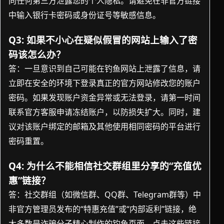
向任何第三方泄露您的个人隐私。请避免在非官方链接
中输入银行卡密码或身份证号等敏感信息。
Q3: 如果不小心在疑似假冒的网站上输入了密
码该怎么办？
答：一旦意识到自己可能在钓鱼网站上泄露了信息，请
立即在安全的环境下登录真正的官方网站修改您的账户
密码。如果发现账户资金异常或无法登录，请第一时间
联系官方客服申请冻结账户，以防损失扩大。同时，建
议对该账户绑定的邮箱及其他使用相同密码的平台进行
密码重置。
Q4: 为什么不能相信社交群组里分享的“充值优
惠”链接？
答：社交群组（如微信群、QQ群、Telegram群等）中
非官方管理员发布的“特惠充值”或“内部返利”链接，绝
大多数是诈骗分子精心制作的钓鱼页面。点击这些链接