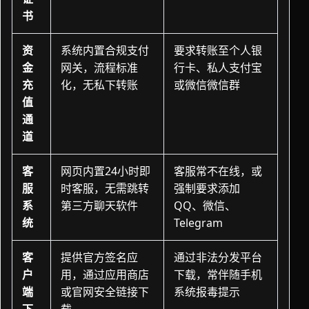
书
资
系统内置合规支付
要求转账至个人银
金
网关，流程标准
行卡、私人支付宝
充
化，无私下转账
或微信微信群
值
通
道
客
网页内置24小时即
客服常不在线，或
服
时客服，无需跳转
强制要求添加
系
第三方聊天软件
QQ、微信、
统
Telegram
客
提供官方签名应
通过非法分发平台
户
用，通过应用商店
下载，常伴随手机
端
或官网安全链接下
系统报毒提示