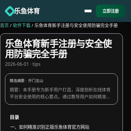
乐鱼体育
立即注册
跳
首页
/
软件下载
/
乐鱼体育新手注册与安全使用防骗完全手册
首页
到
正
乐鱼体育新手注册与安全使
关于我们
文
用防骗完全手册
精彩赛事
2026-06-01 · tips
极速分析
精选摘要 · 开门见山
摘要：本手册专为新手用户打造，深度剖析在线体育
常见问题
平台安全使用的核心要点。通过教导用户如何精准辨
识真正的
乐鱼体育官方网站
、规范注册流程、防范主
资讯中心
流网络诈骗套路，全方位保障您的账户与资金安全。
目录
一、如何精准识别正版乐鱼体育官方网站